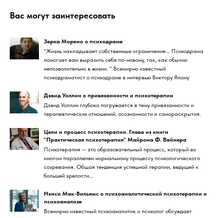
Вас могут заинтересовать
Зерка Морено о психодраме
"Жизнь накладывает собственные ограничения... Психодрама
помогает вам выразить себя по-новому, так, как обычно
непозволительно в жизни. " Всемирно известный
психодраматист о психодраме в интервью Виктору Ялому
Дэвид Уоллин о привязанности и психотерапии
Дэвид Уоллин глубоко погружается в тему привязанности и
терапевтических отношений, осознанности и самораскрытия.
Цели и процесс психотерапии. Глава из книги
"Практическая психотерапия" Майрона Ф. Вайнера
Психотерапия — это образовательный процесс, который во
многом параллелен нормальному процессу психологического
созревания. Общая тенденция успешной терапии, ведущей к
большей зрелости...
Нэнси Мак-Вильямс о психоаналитической психотерапии и
психоанализе
Всемирно известный психоаналитик и психолог обсуждает