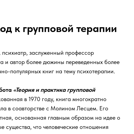
д к групповой терапии
,
психиатр, заслуженный профессор
а и автор более дюжины переведенных более
чно-популярных книг на тему психотерапии.
абота
«Теория и практика групповой
ованная в 1970 году, книга многократно
шла в соавторстве с Молином Лесцем. Его
тная, основанная главным образом на идее о
ые существа, что человеческие отношения