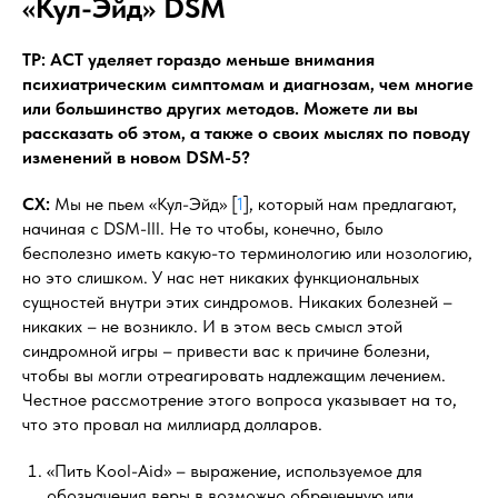
«Кул-Эйд» DSM
ТР: ACT уделяет гораздо меньше внимания
психиатрическим симптомам и диагнозам, чем многие
или большинство других методов. Можете ли вы
рассказать об этом, а также о своих мыслях по поводу
изменений в новом DSM-5?
СХ:
Мы не пьем «Кул-Эйд» [
1
], который нам предлагают,
начиная с DSM-III. Не то чтобы, конечно, было
бесполезно иметь какую-то терминологию или нозологию,
но это слишком. У нас нет никаких функциональных
сущностей внутри этих синдромов. Никаких болезней –
никаких – не возникло. И в этом весь смысл этой
синдромной игры – привести вас к причине болезни,
чтобы вы могли отреагировать надлежащим лечением.
Честное рассмотрение этого вопроса указывает на то,
что это провал на миллиард долларов.
«Пить Kool-Aid» – выражение, используемое для
обозначения веры в возможно обреченную или