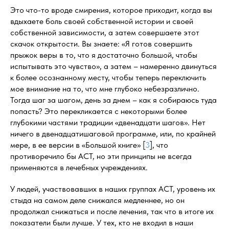
Это что-то вроде смирения, которое приходит, когда вы
вдыхаете боль своей собственной истории и своей
собственной зависимости, а затем совершаете этот
скачок открытости. Вы знаете: «Я готов совершить
прыжок веры в то, что я достаточно большой, чтобы
испытывать это чувство», а затем – намеренно двинуться
к более осознанному месту, чтобы теперь переключить
мое внимание на то, что мне глубоко небезразлично.
Тогда шаг за шагом, день за днем – как я собираюсь туда
попасть? Это перекликается с некоторыми более
глубокими частями традиции «двенадцати шагов». Нет
ничего в двенадцатишаговой программе, или, по крайней
мере, в ее версии в «Большой книге» [
3
], что
противоречило бы ACT, но эти принципы не всегда
применяются в лечебных учреждениях.
У людей, участвовавших в наших группах ACT, уровень их
стыда на самом деле снижался медленнее, но он
продолжал снижаться и после лечения, так что в итоге их
показатели были лучше. У тех, кто не входил в наши