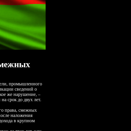
смежных
одели, промышленного
икации сведений о
кое же нарушение, –
а срок до двух лет.
го права, смежных
после наложения
дохода в крупном