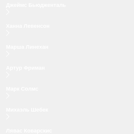
Джеймс Бьюдженталь
Ханна Левенсон
Марша Линехан
Артур Фриман
Марк Солмс
Михаэль Шебек
Лявас Коварскис