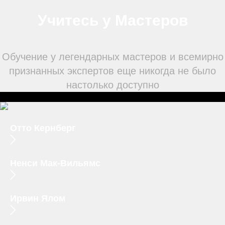
Учитесь у Мастеров
Обучение у легендарных мастеров и всемирно
признанных экспертов еще никогда не было
настолько доступно
Отто Кернберг
Ненси Мак-Вильямс
Ирвин Ялом