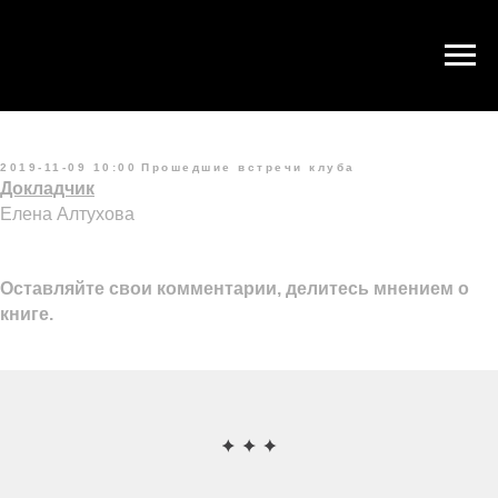
09 ноября 2019. Д. Мельтцер
"Исследование феномена
клаустрофобии"
2019-11-09 10:00
Прошедшие встречи клуба
Докладчик
Елена Алтухова
Оставляйте свои комментарии, делитесь мнением о
книге.
comments powered by HyperComments