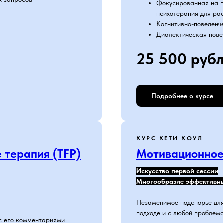
Фокусированная на п
психотерапия для ра
Когнитивно-поведенч
Диалектическая пове
25 500 руб
Подробнее о курсе
КУРС КЕТИ КОУЛ
 терапия (TFP)
Мотивационное
Искусство первой сессии
Многообразие эффективны
Незаменимое подспорье для
подходе и с любой проблема
 с его комментариями