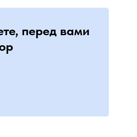
ете, перед вами
ор