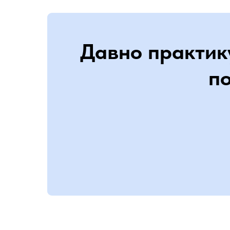
Давно практику
п