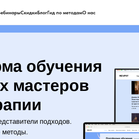
Вебинары
Скидки
Блог
Гид по методам
О нас
ма обучения
их мастеров
рапии
едставители подходов.
 методы.