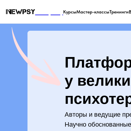
Company
Курсы
Мастер-классы
Тренинги
Платфор
у велик
психоте
Авторы и ведущие пр
Научно обоснованные