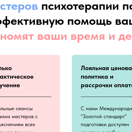
стеров
психотерапии п
ффективную помощь ва
ономят ваши время и де
лько
Лояльная ценова
актическое
политика и
учение
рассрочки опла
альные сеансы
С нами Международ
иких мастеров с
"Золотой стандарт"
ъяснением всех
подготовки доступен