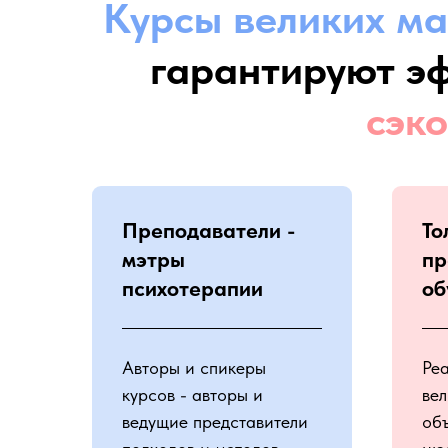
Курсы великих ма
гарантируют э
сэк
Преподаватели -
То
мэтры
пр
психотерапии
об
Авторы и спикеры
Ре
курсов - авторы и
вел
ведущие представители
об