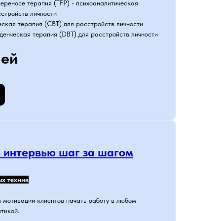
ереносе терапия (TFP) - психоаналитическая
сстройств личности
еская терапия (CBT) для расстройств личности
денческая терапия (DBT) для расстройств личности
лей
 интервью шаг за шагом
х техник
 мотивации клиентов начать работу в любом
тикой.