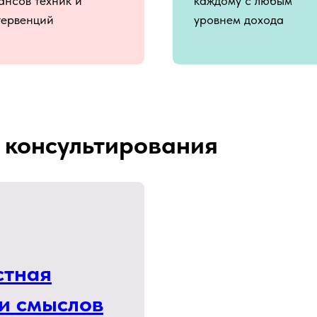
ансов техник и
каждому с любым
тервенций
уровнем дохода
 консультирования
стная
и смыслов