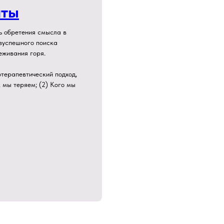
аты
ь обретения смысла в
езуспешного поиска
еживания горя.
терапевтический подход,
 мы теряем; (2) Кого мы