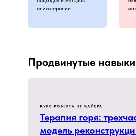
подходов и методов
ню
психотерапии
ин
Продвинутые навыки
КУРС РОБЕРТА НИМАЙЕРА
Терапия горя: трехча
модель реконструкци