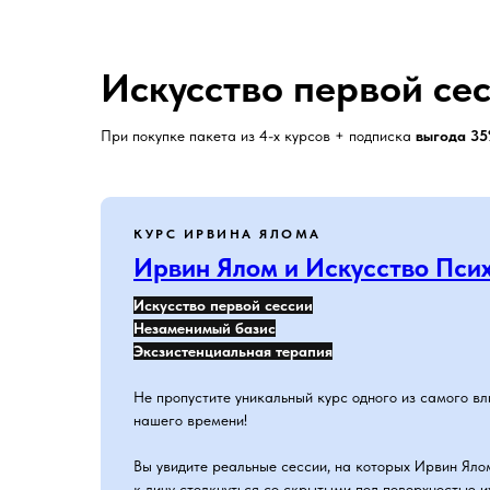
Искусство первой се
При покупке пакета из 4-х курсов + подписка
выгода 3
КУРС ИРВИНА ЯЛОМА
Ирвин Ялом и Искусство Пси
Искусство первой сессии
Незаменимый базис
Эксзистенциальная терапия
Не пропустите уникальный курс одного из самого в
нашего времени!
Вы увидите реальные сессии, на которых Ирвин Ял
к лицу столкнуться со скрытыми под поверхностью и