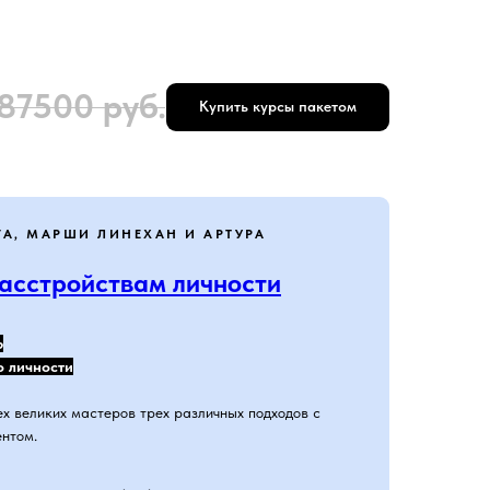
87500
руб.
Купить курсы пакетом
ГА, МАРШИ ЛИНЕХАН И АРТУРА
расстройствам личности
ю
о личности
х великих мастеров трех различных подходов с
нтом.