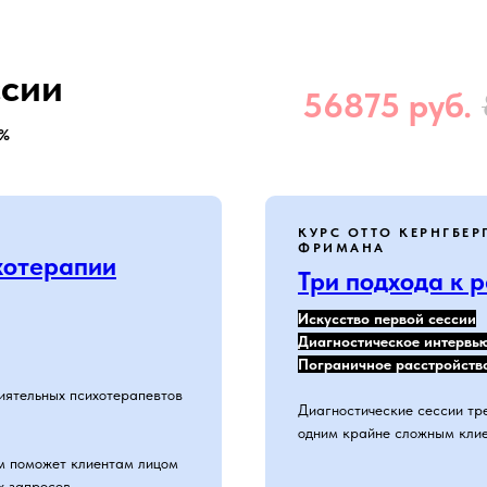
ссии
56875
руб.
5%
КУРС ОТТО КЕРНГБЕР
ФРИМАНА
хотерапии
Три подхода к 
Искусство первой сессии
Диагностическое интервь
Пограничное расстройств
лиятельных психотерапевтов
Диагностические сессии тре
одним крайне сложным клие
ом поможет клиентам лицом
х запросов