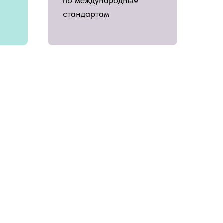
по международным
стандартам