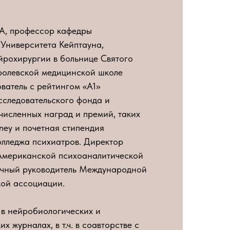
A, профессор кафедры
Университета Кейптауна,
йрохирургии в больнице Святого
ролевской медицинской школе
ватель с рейтингом «А1»
следовательского фонда и
численных наград и премий, таких
ney и почетная стипендия
лледжа психиатров. Директор
Американской психоаналитической
учный руководитель Международной
ой ассоциации.
 в нейробиологических и
х журналах, в т.ч. в соавторстве с