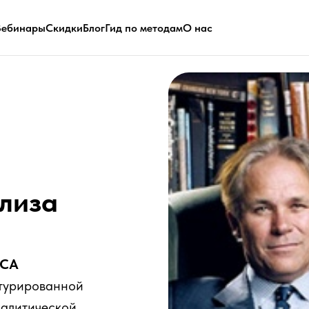
Вебинары
Скидки
Блог
Гид по методам
О нас
лиза
МСА
ктурированной
алитической