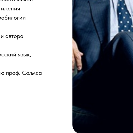
тижения
робилогии
ии автора
сский язык,
ю проф. Солмса