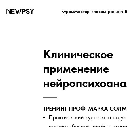
Company
Курсы
Мастер-классы
Тренинги
Клиническое
применение
нейропсихоана
ТРЕНИНГ ПРОФ. МАРКА СОЛ
Практический курс четко стру
научно-обоснованной психоан