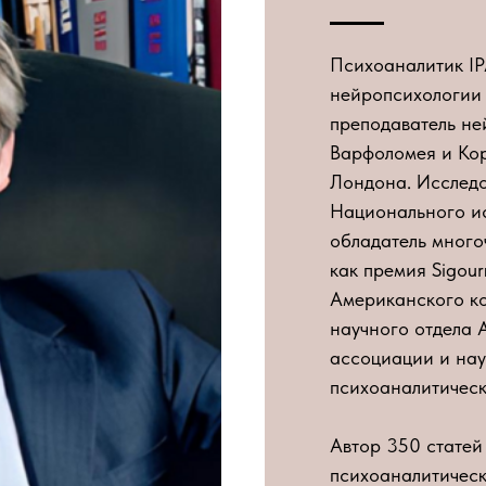
Психоаналитик IP
нейропсихологии 
преподаватель не
Варфоломея и Ко
Лондона. Исследо
Национального ис
обладатель много
как премия Sigour
Американского ко
научного отдела 
ассоциации и на
психоаналитическ
Автор 350 статей
психоаналитически