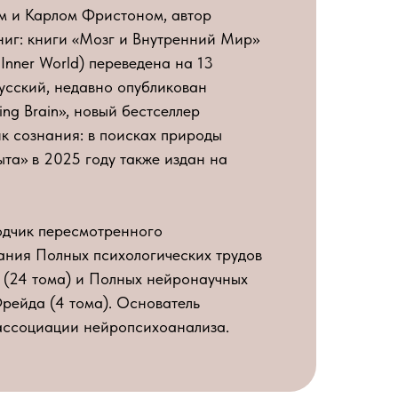
м и Карлом Фристоном, автор
ниг: книги «Мозг и Внутренний Мир»
 Inner World) переведена на 13
русский, недавно опубликован
ing Brain», новый бестселлер
к сознания: в поисках природы
ыта» в 2025 году также издан на
одчик пересмотренного
ания Полных психологических трудов
(24 тома) и Полных нейронаучных
рейда (4 тома). Основатель
ссоциации нейропсихоанализа.