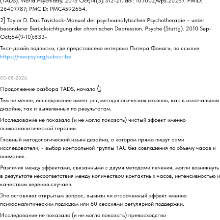
(TADS). World Psychiatry. 2015 Oct;14(3):312-21. doi: 10.1002/wps.20267. PMID:
26407787; PMCID: PMC4592654.
2] Taylor D. Das Tavistock-Manual der psychoanalytischen Psychotherapie – unter
besonderer Berücksichtigung der chronischen Depression. Psyche (Stuttg). 2010 Sep-
Oct;64(9-10):833-
Тест-драйв подписки, где представлено интервью Питера Фонаги, по ссылке
https://newpsy.org/subscribe
05-08-2026
Продолжение разбора TADS, начало 👆
Тем не менее, исследование имеет ряд методологических изъянов, как в изначальном
дизайне, так и выявленных по результатам.
Исследование не показало (и не могло показать) чистый эффект именно
психоаналитической терапии.
Главный методологический изъян дизайна, о котором прямо пишут сами
исследователи, - выбор контрольной группы TAU без совпадения по объему часов и
внимания.
Различия между эффектами, связанными с двумя методами лечения, могли возникнуть
в результате несоответствия между количеством контактных часов, интенсивностью и
качеством ведения случаев.
Это оставляет открытым вопрос, вызван ли отсроченный эффект именно
психоаналитическим подходом или 60 сессиями регулярной поддержки.
Исследование не показало (и не могло показать) превосходство