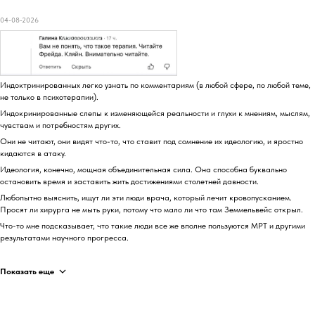
04-08-2026
Индоктринированных легко узнать по комментариям (в любой сфере, по любой теме,
не только в психотерапии).
Индокринированные слепы к изменяющейся реальности и глухи к мнениям, мыслям,
чувствам и потребностям других.
Они не читают, они видят что-то, что ставит под сомнение их идеологию, и яростно
кидаются в атаку.
Идеология, конечно, мощная объединительная сила. Она способна буквально
остановить время и заставить жить достижениями столетней давности.
Любопытно выяснить, ищут ли эти люди врача, который лечит кровопусканием.
Просят ли хирурга не мыть руки, потому что мало ли что там Земмельвейс открыл.
Что-то мне подсказывает, что такие люди все же вполне пользуются МРТ и другими
результатами научного прогресса.
Показать еще