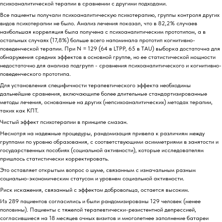
психоаналитической терапии в сравнении с другими подходами.
Все пациенты получали психоаналитическую психотерапию, группы контроля других
видов психотерапии не было. Анализ лечения показал, что в 82,2% случаев
наибольшая корреляция была получена с психоаналитическим прототипом, а в
остальных случаях (17,8%) больше всего напоминала прототип когнитивно-
поведенческой терапии. При N = 129 (64 в LTPP, 65 в TAU) выборка достаточна для
обнаружения средних эффектов в основной группе, но ее статистической мощности
недостаточно для анализа подгрупп - сравнения психоаналитического и когнитивно-
поведенческого прототипа.
Для установления специфичности терапевтического эффекта необходимы
дальнейшие сравнения, включающипе более длительные стандартизированные
методы лечения, основанные на других (непсихоаналитических) методах терапии,
таких как КПТ.
Чистый эффект психотерапии в принципе смазан.
Несмотря на надежные процедуры, рандомизация привела к различиям между
группами по уровню образования, с соответствующими асимметриями в занятости и
государственных пособиях (социальной активности), которые исследователям
пришлось статистически корректировать.
Это оставляет открытым вопрос о шуме, связанным с изначальным разным
социально-экономическим статусом и уровнем социальной активности.
Риск искажения, связанный с эффектом добровольца, остается высоким.
Из 289 пациентов согласились и были рандомизированы 129 человек (менее
половины). Пациенты с тяжелой терапевтически-резистентной депрессией,
согласившиеся на 18 месяцев очных визитов и многолетнее заполнение батареи