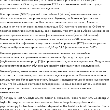
Ответ: Справедливо замечено, LTPP не описана в разборе, как и выборка
психотерапевтов. Однако, исследуемая LTPP - это не неизвестный конструкт, а
руководство - сильная сторона исследования.
Все терапевты (N=22; средний стаж работы 17,45 лет) имели квалификацию в
области психического здоровья и прошли обучение, одобренное Британским
психоаналитическим советом. Все сеансы записывались на аудио. Точность
выполнения лечения оценивалась с помощью 100-пунктного опросника Q-Sort по
психотерапевтическому процессу. Были оценены три случайно выбранных сеанса из
ранней, средней и заключительной фаз каждого лечения (всего 183 сеанса).
Межэкспертная надежность, оцененная на подвыборке из 90 сеансов, была
превосходной: коэффициенты внутриклассовой корреляции (ICC) после коррекции
Спирмена-Брауна варьировались от 0,68 до 0,98 (среднее значение 0,87).
Наличие руководства делает исследование валидным для дальнейшего
использования для сравнения и мета-анализов. Руководство доступно
(опубликовано, например тут [2]) и применяется в других исследованиях. По данному
руководству проводится обучение для целей унификации таких исследований.
Таким образом, какая именно терапия представлена в исследовании вопросов не
вызывает. Что касается, кратко-, средне- и долгосрочности. Конечно, чем терапия
дольше, тем она более долгосрочная. Текущий исследовательский консенсус состоит
в том, что 18 месяцев считается долгосрочной, но сама терапия детально описана
для корректного сопоставления в мета-анализах как по сроку, так и по
интенсивности.
[1] Fonagy P, Rost F, Carlyle JA, McPherson S, Thomas R, Pasco Fearon RM, Goldberg D,
Taylor D. Pragmatic randomized controlled trial of long-term psychoanalytic
psychotherapy for treatment-resistant depression: the Tavistock Adult Depression Study