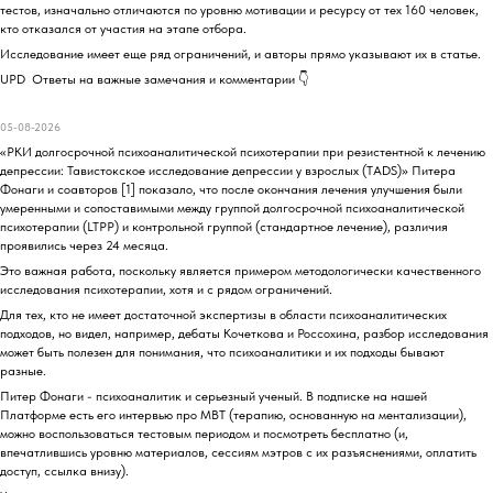
тестов, изначально отличаются по уровню мотивации и ресурсу от тех 160 человек,
кто отказался от участия на этапе отбора.
Исследование имеет еще ряд ограничений, и авторы прямо указывают их в статье.
UPD Ответы на важные замечания и комментарии 👇
05-08-2026
«РКИ долгосрочной психоаналитической психотерапии при резистентной к лечению
депрессии: Тавистокское исследование депрессии у взрослых (TADS)» Питера
Фонаги и соавторов [1] показало, что после окончания лечения улучшения были
умеренными и сопоставимыми между группой долгосрочной психоаналитической
психотерапии (LTPP) и контрольной группой (стандартное лечение), различия
проявились через 24 месяца.
Это важная работа, поскольку является примером методологически качественного
исследования психотерапии, хотя и с рядом ограничений.
Для тех, кто не имеет достаточной экспертизы в области психоаналитических
подходов, но видел, например, дебаты Кочеткова и Россохина, разбор исследования
может быть полезен для понимания, что психоаналитики и их подходы бывают
разные.
Питер Фонаги - психоаналитик и серьезный ученый. В подписке на нашей
Платформе есть его интервью про MBT (терапию, основанную на ментализации),
можно воспользоваться тестовым периодом и посмотреть бесплатно (и,
впечатлившись уровню материалов, сессиям мэтров с их разъяснениями, оплатить
доступ, ссылка внизу).