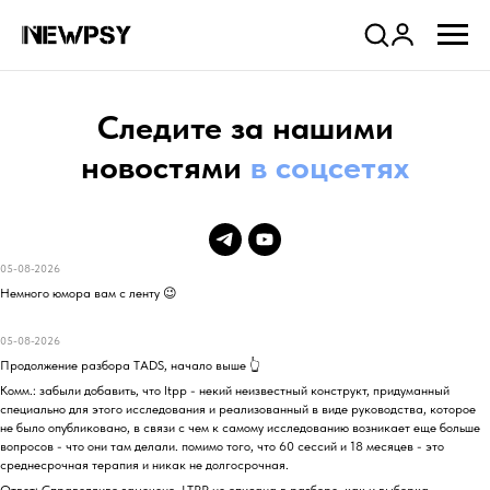
Company
Следите за нашими
новостями
в соцсетях
05-08-2026
Немного юмора вам с ленту 😉
05-08-2026
Продолжение разбора TADS, начало выше 👆
Комм.: забыли добавить, что ltpp - некий неизвестный конструкт, придуманный
специально для этого исследования и реализованный в виде руководства, которое
не было опубликовано, в связи с чем к самому исследованию возникает еще больше
вопросов - что они там делали. помимо того, что 60 сессий и 18 месяцев - это
среднесрочная терапия и никак не долгосрочная.