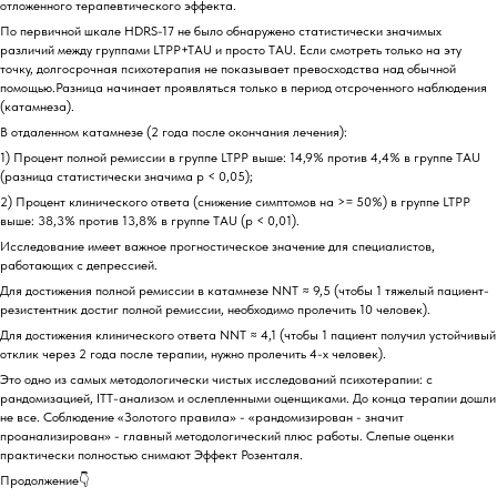
отложенного терапевтического эффекта.
По первичной шкале HDRS-17 не было обнаружено статистически значимых
различий между группами LTPP+TAU и просто TAU. Если смотреть только на эту
точку, долгосрочная психотерапия не показывает превосходства над обычной
помощью.Разница начинает проявляться только в период отсроченного наблюдения
(катамнеза).
В отдаленном катамнезе (2 года после окончания лечения):
1) Процент полной ремиссии в группе LTPP выше: 14,9% против 4,4% в группе TAU
(разница статистически значима p < 0,05);
2) Процент клинического ответа (снижение симптомов на >= 50%) в группе LTPP
выше: 38,3% против 13,8% в группе TAU (p < 0,01).
Исследование имеет важное прогностическое значение для специалистов,
работающих с депрессией.
Для достижения полной ремиссии в катамнезе NNT ≈ 9,5 (чтобы 1 тяжелый пациент-
резистентник достиг полной ремиссии, необходимо пролечить 10 человек).
Для достижения клинического ответа NNT ≈ 4,1 (чтобы 1 пациент получил устойчивый
отклик через 2 года после терапии, нужно пролечить 4-х человек).
Это одно из самых методологически чистых исследований психотерапии: с
рандомизацией, ITT-анализом и ослепленными оценщиками. До конца терапии дошли
не все. Соблюдение «Золотого правила» - «рандомизирован - значит
проанализирован» - главный методологический плюс работы. Слепые оценки
практически полностью снимают Эффект Розенталя.
Продолжение👇