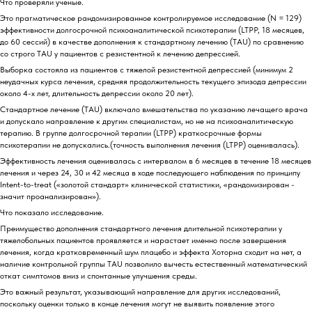
Что проверяли ученые.
Это прагматическое рандомизированное контролируемое исследование (N = 129)
эффективности долгосрочной психоаналитической психотерапии (LTPP, 18 месяцев,
до 60 сессий) в качестве дополнения к стандартному лечению (TAU) по сравнению
со строго TAU у пациентов с резистентной к лечению депрессией.
Выборка состояла из пациентов с тяжелой резистентной депрессией (минимум 2
неудачных курса лечения, средняя продолжительность текущего эпизода депрессии
около 4-х лет, длительность депрессии около 20 лет).
Стандартное лечение (TAU) включало вмешательства по указанию лечащего врача
и допускало направление к другим специалистам, но не на психоаналитическую
терапию. В группе долгосрочной терапии (LTPP) краткосрочные формы
психотерапии не допускались.(точность выполнения лечения (LTPP) оценивалась).
Эффективность лечения оценивалась с интервалом в 6 месяцев в течение 18 месяцев
лечения и через 24, 30 и 42 месяца в ходе последующего наблюдения по принципу
Intent-to-treat («золотой стандарт» клинической статистики, «рандомизирован -
значит проанализирован»).
Что показало исследование.
Преимущество дополнения стандартного лечения длительной психотерапии у
тяжелобольных пациентов проявляется и нарастает именно после завершения
лечения, когда кратковременный шум плацебо и эффекта Хоторна сходит на нет, а
наличие контрольной группы TAU позволило вычесть естественный математический
откат симптомов вниз и спонтанные улучшения среды.
Это важный результат, указывающий направление для других исследований,
поскольку оценки только в конце лечения могут не выявить появление этого