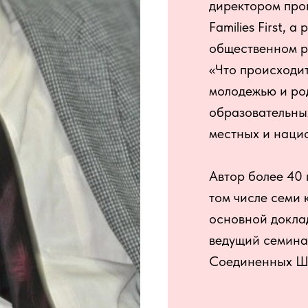
директором про
Families First, 
общественном р
«Что происходит
молодежью и ро
образовательных
местных и наци
Автор более 40
том числе семи 
основной докла
ведущий семина
Соединенных Шт