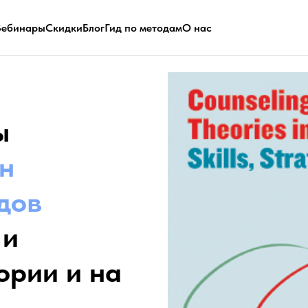
Вебинары
Скидки
Блог
Гид по методам
О нас
ы
н
дов
 и
ории и на