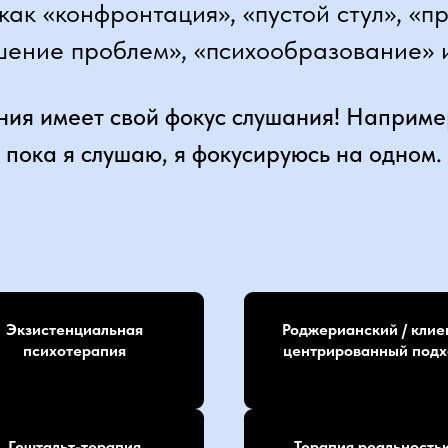
 как «конфронтация», «пустой стул», «п
шение проблем», «психообразование» и
ния имеет свой фокус слушания! Наприме
 пока я слушаю, я фокусируюсь на одном.
Экзистенциальная
Роджерианский / клие
психотерапия
центрированный подх
Гештальт-терапия
Терапия реальность