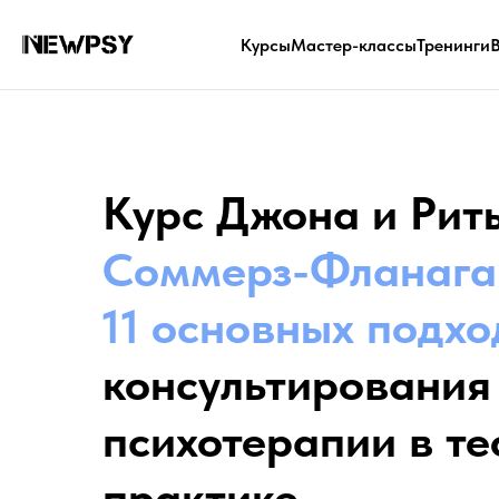
Company
Курсы
Мастер-классы
Тренинги
Курс Джона и Рит
Соммерз-Фланага
11 основных подхо
консультирования
психотерапии в те
практике