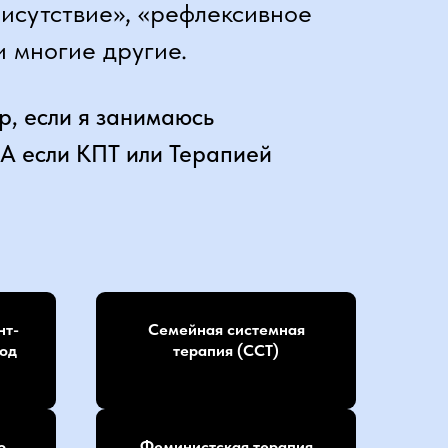
рисутствие», «рефлексивное
 многие другие.
р, если я занимаюсь
 А если КПТ или Терапией
нт-
Семейная системная
од
терапия (ССТ)
ю
Феминистская терапия