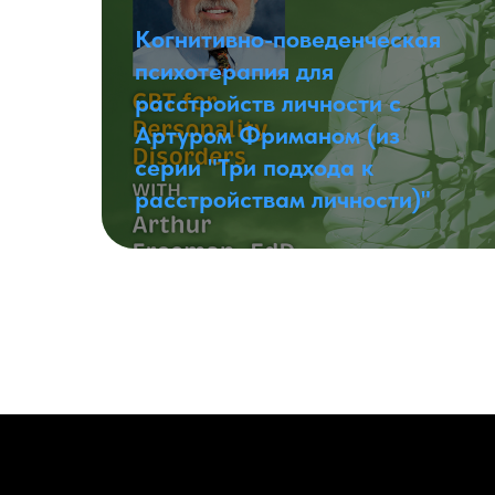
Когнитивно-поведенческая
психотерапия для
расстройств личности с
Артуром Фриманом (из
серии "Три подхода к
расстройствам личности)"