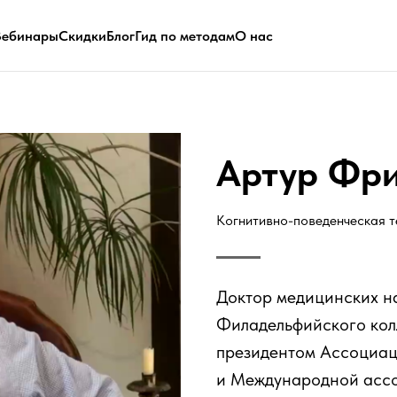
Вебинары
Скидки
Блог
Гид по методам
О нас
Артур Фр
Когнитивно-поведенческая 
Доктор медицинских н
Филадельфийского кол
президентом Ассоциац
и Международной ассо