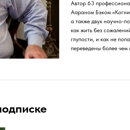
Автор 63 профессионал
Аараном Бэком «Когни
а также двух научно-п
как жить без сожален
глупости, и как не поп
переведены более чем 
подписке