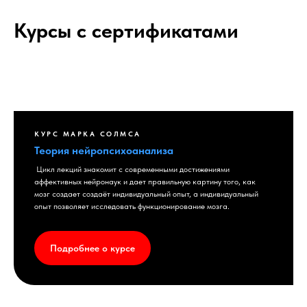
Курсы с сертификатами
КУРС МАРКА СОЛМСА
Теория нейропсихоанализа
Цикл лекций знакомит с современными достижениями
аффективных нейронаук и дает правильную картину того, как
мозг создает создаёт индивидуальный опыт, а индивидуальный
опыт позволяет исследовать функционирование мозга.
Подробнее о курсе