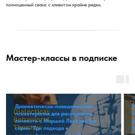
полноценный сеанс с клиентом крайне редки.
Мастер-классы в подписке
Диалектически-поведенческая
психотерапия для расстройств
личности с Маршей Линехан (из
серии "Три подхода к
1